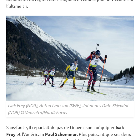
l’ultime tir.
Isak Frey (NOR), Anton Ivarsson (SWE), Johannes Dale-Skjevdal
(NOR) © Vanzetta/NordicFocus
Sans-faute, il repartait du
pas de tir
avec son coéquipier
Isak
Frey
et l’Américain
Paul Schommer
. Plus puissant que ses deux