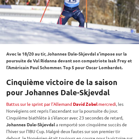
Avec le 18/20 au tir, Johannes Dale-Skjevdal s’impose sur la
poursuite
de Val Ridanna devant son compatriote Isak Frey et
l’Américain Paul Schommer. Top 5 pour Oscar Lombardot.
Cinquième victoire de la saison
pour Johannes Dale-Skjevdal
Battus sur le sprint par l’Allemand
David Zobel
mercredi
, les
Norvégiens ont repris l’ascendant sur la
poursuite
du jour.
Cinquième biathlète à s’élancer avec 23 secondes de retard,
Johannes Dale-Skjevdal
a remporté son cinquième succès de
l’hiver sur l’
IBU
Cup
. Malgré deux fautes sur son premier tir
debout
, le Norvégien était toujours en course pour la victoire sur