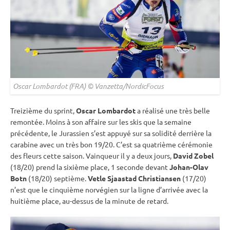
Oscar Lombardot (FRA) © Vanzetta/NordicFocus
Treizième du
sprint
,
Oscar Lombardot
a réalisé une très belle
remontée. Moins à son affaire sur les skis que la semaine
précédente, le Jurassien s’est appuyé sur sa solidité derrière la
carabine
avec un très bon 19/20. C’est sa quatrième cérémonie
des fleurs cette saison. Vainqueur il y a deux jours,
David Zobel
(18/20) prend la sixième place, 1 seconde devant
Johan-Olav
Botn
(18/20) septième.
Vetle Sjaastad Christiansen
(17/20)
n’est que le cinquième norvégien sur la ligne d’arrivée avec la
huitième place, au-dessus de la minute de retard.