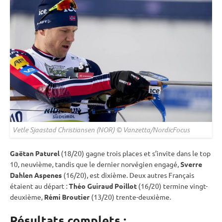
Vetle Sjaastad Christiansen (NOR) © Vanzetta/NordicFocus
Gaëtan Paturel
(18/20) gagne trois places et s’invite dans le top
10, neuvième, tandis que le dernier norvégien engagé,
Sverre
Dahlen Aspenes
(16/20), est dixième. Deux autres Français
étaient au départ :
Théo Guiraud Poillot
(16/20) termine vingt-
deuxième,
Rémi Broutier
(13/20) trente-deuxième.
Résultats complets :