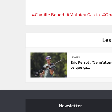
Camille Bened
Mathieu Garcia
Obe
Les
Divers
Éric Perrot : “Je m’atte
ce que ça...
Newsletter