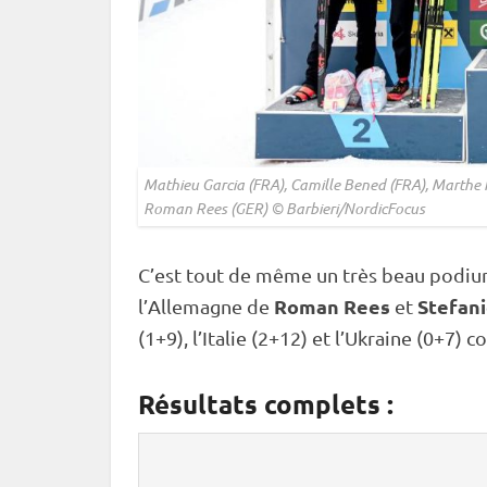
Mathieu Garcia (FRA), Camille Bened (FRA), Marthe 
Roman Rees (GER) © Barbieri/NordicFocus
C’est tout de même un très beau podiu
Roman Rees
Stefani
l’Allemagne de
et
(1+9), l’Italie (2+12) et l’Ukraine (0+7) 
Résultats complets :