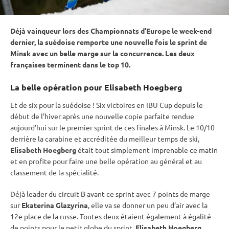
Déjà vainqueur lors des Championnats d’Europe le week-end
dernier, la suédoise remporte une nouvelle fois le
sprint
de
Minsk avec un belle marge sur la concurrence. Les deux
françaises terminent dans le top 10.
La belle opération pour Elisabeth Hoegberg
Et de six pour la suédoise ! Six victoires en
IBU
Cup
depuis le
début de l’hiver après une nouvelle copie parfaite rendue
aujourd’hui sur le premier
sprint
de ces finales à Minsk. Le 10/10
derrière la
carabine
et accréditée du meilleur temps de ski,
Elisabeth Hoegberg
était tout simplement imprenable ce matin
et en profite pour faire une belle opération au général et au
classement de la spécialité.
Déjà leader du circuit B avant ce
sprint
avec 7 points de marge
sur
Ekaterina Glazyrina
, elle va se donner un peu d’air avec la
12e place de la russe. Toutes deux étaient également à égalité
de points pour le petit globe du
sprint
.
Elisabeth Hoegberg