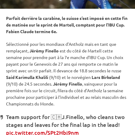
Parfait derrière la
carabine
, le suisse s’est imposé en cette fin
de matinée sur le
sprint
de Martell, comptant pour l’
IBU
Cup
.
Fabien Claude termine 6e.
Sélectionné pour les mondiaux d’Antholz mais en tant que
remplaçant,
Jérémy Finello
est du côté de Martell cette
semaine pour prendre part à la 7e manche d’
IBU
Cup
. Un choix
payant pour le Genevois de 27 ans qui remporte ce matin le
sprint
avec un tir parfait. Il devance de 18.8 secondes le russe
Said Karimulla Khalili
(9/10) et le norvégien
Lars Birkeland
(9/10) de 24.5 secondes.
Jérémy Finello
, vainqueur pour la
première fois sur le circuit, filera du côté d’Antholz la semaine
prochaine pour participer à l’
individuel
et au
relais
masculin des
Championnats du Monde
.
Team support for 🇨🇭J.Finello, who cleans two
stages and leaves for the final lap in the lead!
pic.twitter.com/SPt2Hbj9nm