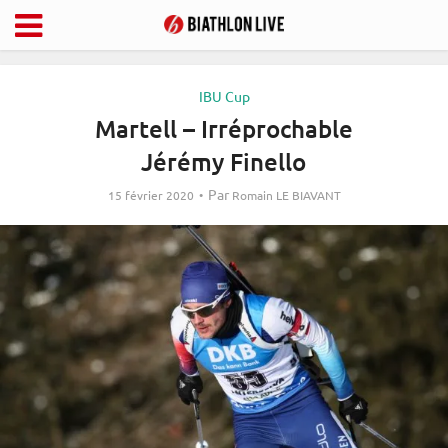
IBU Cup
Martell – Irréprochable
Jérémy Finello
Par
15 février 2020
Romain LE BIAVANT