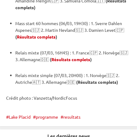
Amandine Mengin🇨🇵 3. Samuela Comola🇮🇹
(Résultats
complets)
Mass start
60 hommes (06/03, 19H30) : 1. Sverre Dahlen
Aspenes🇸🇯 2. Martin Nevland🇸🇯 3. Damien Levet🇨🇵
(
Résultats complets
)
Relais
mixte
(07/03, 16H45) : 1. France🇨🇵 2. Norvège🇸🇯
3. Allemagne🇩🇪
(
Résultats complets
)
Relais
mixte
simple (07/03, 20H00) : 1. Norvège🇸🇯 2.
Autriche🇦🇹 3. Allemagne🇩🇪
(Résultats complets)
Crédit photo : Vanzetta/NordicFocus
Lake Placid
programme
resultats
Les dernières news