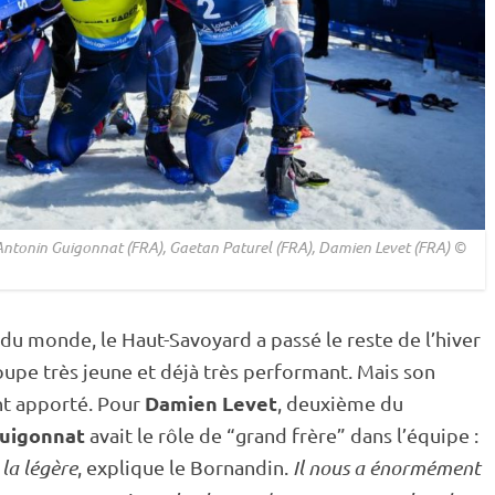
 Antonin Guigonnat (FRA), Gaetan Paturel (FRA), Damien Levet (FRA) ©
 du monde
, le Haut-Savoyard a passé le reste de l’hiver
 groupe très jeune et déjà très performant. Mais son
Damien Levet
nt apporté. Pour
, deuxième du
uigonnat
avait le rôle de “grand frère” dans l’équipe :
 la légère
, explique le Bornandin.
Il nous a énormément