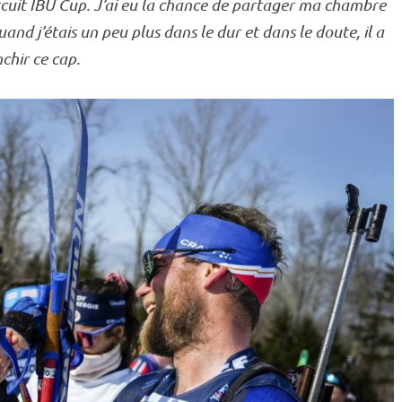
rcuit
IBU
Cup
. J’ai eu la chance de partager ma chambre
d j’étais un peu plus dans le dur et dans le doute, il a
chir ce cap.