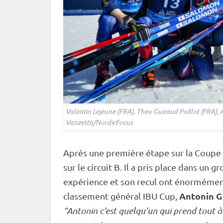
Valentin Lejeune (FRA), Theo Guiraud Poillot (FRA),
Vanzetta/NordicFocus
Après une première étape sur la
Coupe
sur le circuit B. Il a pris place dans un
expérience et son recul ont énorméme
Antonin G
classement général
IBU
Cup
,
“Antonin c’est quelqu’un qui prend tout à