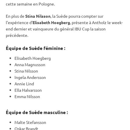
cette semaine en Pologne.
En plus de
Stina Nilsson
, la Suède pourra compter sur
l’expérience d’
Elisabeth Hoegberg
, présente à Antholz le week-
end dernier et vainqueure du général
IBU
Cup
la saison
précédente.
Équipe de Suède féminine :
Elisabeth Hoegberg
Anna Magnusson
Stina Nilsson
Ingela Andersson
Annie Lind
Ella Halvarsson
Emma Nilsson
Équipe de Suède masculine :
Malte Stefansson
Oskar Brandt