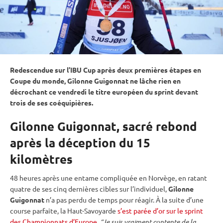
Redescendue sur l’
IBU
Cup
après deux premières étapes en
Coupe du monde
, Gilonne Guigonnat ne lâche rien en
décrochant ce vendredi le titre européen du
sprint
devant
trois de ses coéquipières.
Gilonne Guigonnat, sacré rebond
après la déception du 15
kilomètres
48 heures après une entame compliquée en Norvège, en ratant
quatre de ses cinq dernières cibles sur l’
individuel
,
Gilonne
Guigonnat
n’a pas perdu de temps pour réagir. À la suite d’une
course parfaite, la Haut-Savoyarde
s’est parée d’or sur le sprint
des Championnats d’Europe
.
“Je suis vraiment contente de la