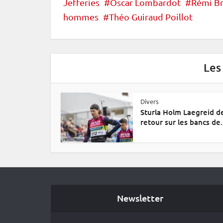
Jefferies
Oscar Lombardot
Rémi Br
hommes
Théo Guiraud Poillot
Les
Divers
Sturla Holm Laegreid d
retour sur les bancs de.
Newsletter