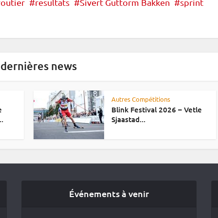
outier
resultats
Sivert Guttorm Bakken
sprint
 dernières news
Autres Compétitions
e
Blink Festival 2026 – Vetle
..
Sjaastad...
Événements à venir