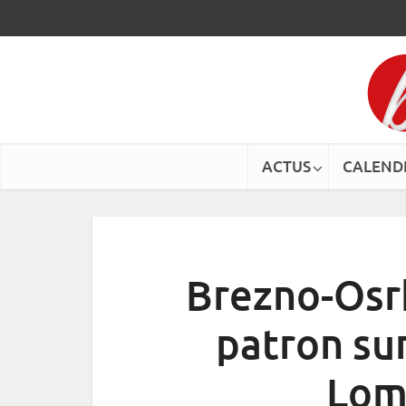
ACTUS
CALEND
Brezno-Osrb
patron sur
Lom