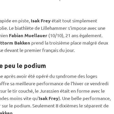
Isak Frey
 rapide en
piste
,
était tout simplement
lie. Le biathlète de Lillehammer s’impose avec une
Fabian Muellauer
chien
(10/10), 21 ans également.
uttorm Bakken
prend la troisième place malgré deux
 devant le premier français du jour.
e peu le podium
ne après avoir été opéré du syndrome des loges
offre sa meilleure performance de l’hiver ce vendredi
sur le tir
couché
, le Jurassien était en forme avec le
Isak Frey
ndes moins vite qu’
). Une belle performance,
 sur le podium. Seulement 8 dixièmes le séparent de
Bakken
.