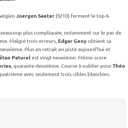
Joergen Saeter
rvégien
(9/10) ferment le top 6.
été beaucoup plus compliquée, notamment sur le
pas de
Edgar Geny
ème. Malgré trois erreurs,
obtient sa
-neuvième. Plus en retrait en
piste
aujourd’hui et
ëtan Paturel
est vingt-neuvième. Même score
eries
Théo
, quarante-deuxième. Course à oublier pour
uatrième avec seulement trois cibles blanchies.