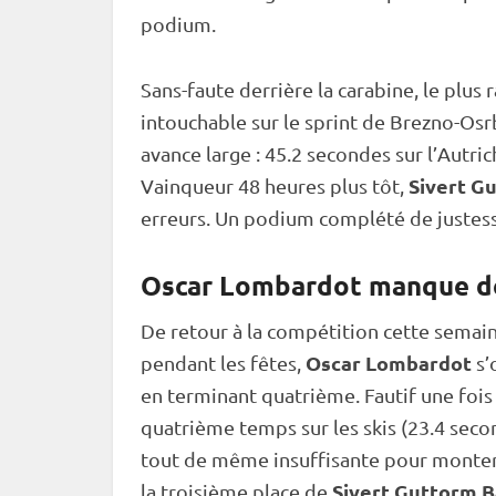
podium.
Sans-faute derrière la
carabine
, le plus
intouchable sur le
sprint
de Brezno-Osrb
avance large : 45.2 secondes sur l’Autri
Sivert G
Vainqueur 48 heures plus tôt,
erreurs. Un podium complété de justesse
Oscar Lombardot manque d
De retour à la compétition cette semai
Oscar Lombardot
pendant les fêtes,
s’
en terminant quatrième. Fautif une fois 
quatrième temps sur les skis (23.4 seco
tout de même insuffisante pour monter
Sivert Guttorm 
la troisième place de