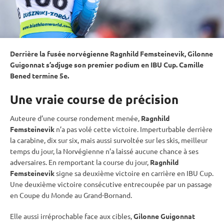
Derrière la fusée norvégienne Ragnhild Femsteinevik, Gilonne
Guigonnat s’adjuge son premier podium en
IBU
Cup
. Camille
Bened termine 5e.
Une vraie course de précision
Auteure d’une course rondement menée,
Ragnhild
Femsteinevik
n’a pas volé cette victoire. Imperturbable derrière
la
carabine
, dix sur six, mais aussi survoltée sur les skis, meilleur
temps du jour, la Norvégienne n’a laissé aucune chance à ses
adversaires. En remportant la course du jour,
Ragnhild
Femsteinevik
signe sa deuxième victoire en carrière en
IBU
Cup
.
Une deuxième victoire consécutive entrecoupée par un passage
en
Coupe du Monde
au Grand-Bornand.
Elle aussi irréprochable face aux cibles,
Gilonne Guigonnat