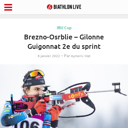
IBU Cup
Brezno-Osrblie – Gilonne
Guigonnat 2e du sprint
Par
8 janvier 2022
Aymeric Mat