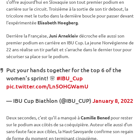
s’offre aujourd’hui en Slovaquie son tout premier podium en
carrière sur le circuit. Troisième à la sortie de son tir
debout
, la
tricolore met le turbo dans la dernière boucle pour passer devant
l’expérimentée
Elisabeth Hoegberg
.
Derrière la Française,
Juni Arnekleiv
décroche elle aussi son
premier podium en carrière en
IBU
Cup
. La jeune Norvégienne de
22 ans réalise un tir parfait et s’arrache dans le dernier tour pour
sécuriser sa place sur le podium.
Put your hands together for the top 6 of the
women’s
sprint
! 🌸
#IBU_Cup
pic.twitter.com/Ln5OHGWamU
—
IBU
Cup
Biathlon (@IBU_CUP)
January 8, 2022
Deux secondes, c’est qu’il a manqué à
Camille Bened
pour rester
sur le podium aux côtés de sa coéquipière. Auteur elle aussi d’un
sans-faute face aux cibles, la Haut-Savoyarde confirme son regain
de forme du moment en terminant cinquième.