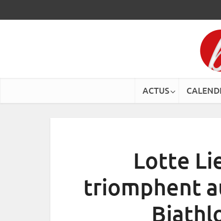
ACTUS
CALEND
Lotte Lie
triomphent au
Biathl