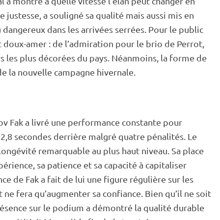
al a montré à quelle vitesse l’élan peut changer en
 justesse, a souligné sa qualité mais aussi mis en
 dangereux dans les arrivées serrées. Pour le public
 doux-amer : de l’admiration pour le brio de Perrot,
rs les plus décorées du pays. Néanmoins, la forme de
 de la nouvelle campagne hivernale.
akov Fak a livré une performance constante pour
32,8 secondes derrière malgré quatre pénalités. Le
longévité remarquable au plus haut niveau. Sa place
érience, sa patience et sa capacité à capitaliser
ce de Fak a fait de lui une figure régulière sur les
tat ne fera qu’augmenter sa confiance. Bien qu’il ne soit
 présence sur le podium a démontré la qualité durable