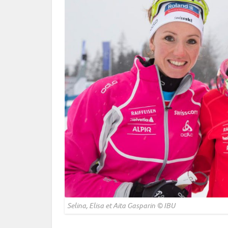
Selina, Elisa et Aita Gasparin ©
IBU