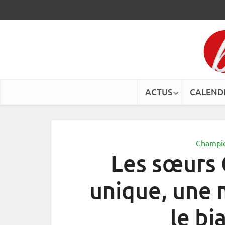
ACTUS
CALEND
Champi
Les sœurs G
unique, une
le bi