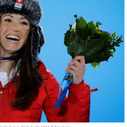
ividuel
aux JO de Sochi 2014 © Keystone