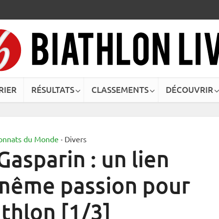
RIER
RÉSULTATS
CLASSEMENTS
DÉCOUVRIR
onnats du Monde
Divers
•
asparin : un lien
 même passion pour
athlon [1/3]