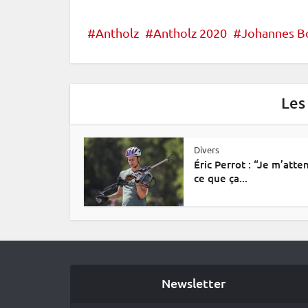
Antholz
Antholz 2020
Johannes B
Les
Divers
Éric Perrot : “Je m’atte
ce que ça...
Newsletter