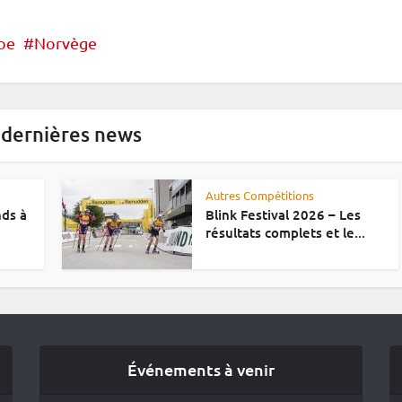
oe
Norvège
 dernières news
Autres Compétitions
nds à
Blink Festival 2026 – Les
résultats complets et le...
Événements à venir