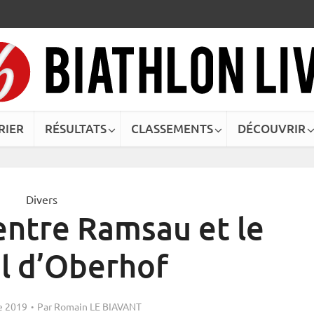
RIER
RÉSULTATS
CLASSEMENTS
DÉCOUVRIR
Divers
 entre Ramsau et le
l d’Oberhof
e 2019
Par
Romain LE BIAVANT