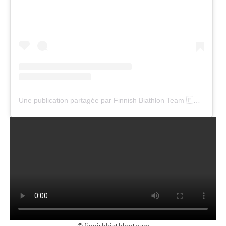
Une publication partagée par Finnish Biathlon Team 🇫🇮 (@finnishbiathlonteam)
© finnishbiathlonteam