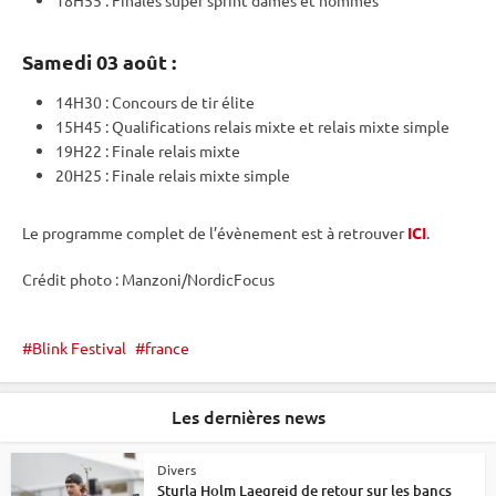
Samedi 03 août :
14H30 : Concours de tir élite
15H45 : Qualifications
relais
mixte
et
relais
mixte
simple
19H22 : Finale
relais
mixte
20H25 : Finale
relais
mixte
simple
Le programme complet de l’évènement est à retrouver
ICI
.
Crédit photo : Manzoni/NordicFocus
Blink Festival
france
Les dernières news
Divers
Sturla Holm Laegreid de retour sur les bancs