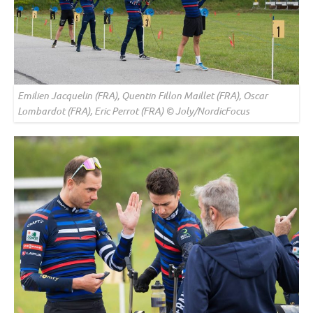
Emilien Jacquelin (FRA), Quentin Fillon Maillet (FRA), Oscar
Lombardot (FRA), Eric Perrot (FRA) © Joly/NordicFocus