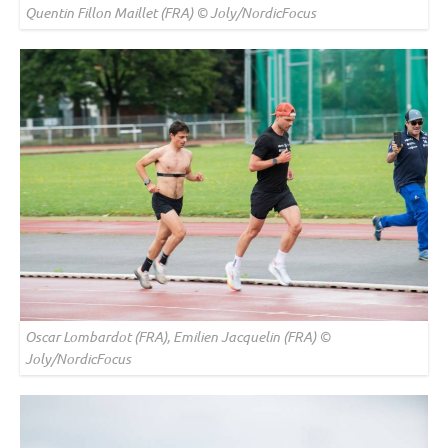
Quentin Fillon Maillet (FRA) © Joly/NordicFocus
Oscar Lombardot (FRA), Emilien Jacquelin (FRA) ©
Joly/NordicFocus