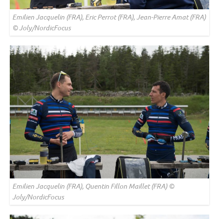
Emilien Jacquelin (FRA), Eric Perrot (FRA), Jean-Pierre Amat (FRA)
© Joly/NordicFocus
Emilien Jacquelin (FRA), Quentin Fillon Maillet (FRA) ©
Joly/NordicFocus