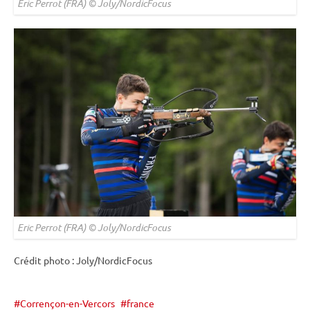
Eric Perrot (FRA) © Joly/NordicFocus
Eric Perrot (FRA) © Joly/NordicFocus
Crédit photo : Joly/NordicFocus
Corrençon-en-Vercors
france