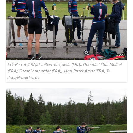
Eric Perrot (FRA), Emilien Jacquelin (FRA), Quentin Fillon Maillet
(FRA), Oscar Lombardot (FRA), Jean-Pierre Amat (FRA) ©
Joly/NordicFocus