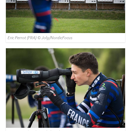
Eric Perrot (FRA) © Joly/NordicFocus