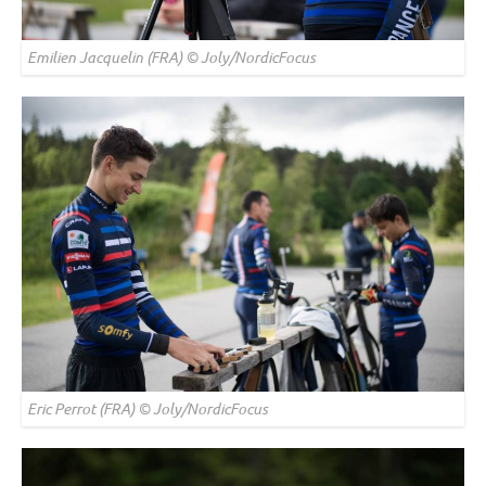
Emilien Jacquelin (FRA) © Joly/NordicFocus
Eric Perrot (FRA) © Joly/NordicFocus