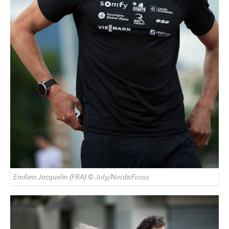
Emilien Jacquelin (FRA) © Joly/NordicFocus