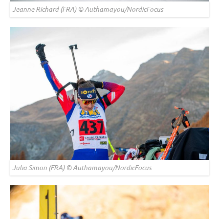
Jeanne Richard (FRA) © Authamayou/NordicFocus
Julia Simon (FRA) © Authamayou/NordicFocus