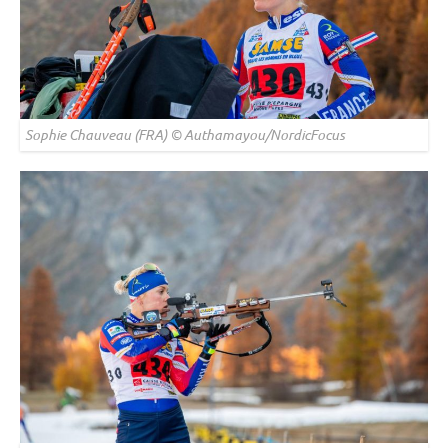
Sophie Chauveau (FRA) © Authamayou/NordicFocus