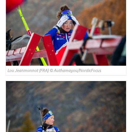
Lou Jeanmonnot (FRA) © Authamayou/NordicFocus