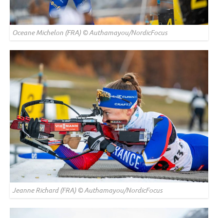
Oceane Michelon (FRA) © Authamayou/NordicFocus
Jeanne Richard (FRA) © Authamayou/NordicFocus