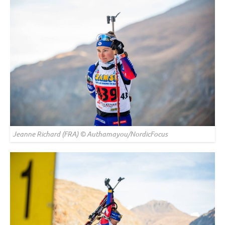
Jeanne Richard (FRA) © Authamayou/NordicFocus