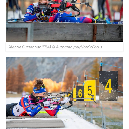
Gilonne Guigonnat (FRA) © Authamayou/NordicFocus