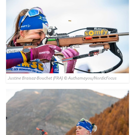
Justine Braisaz-Bouchet (FRA) © Authamayou/NordicFocus