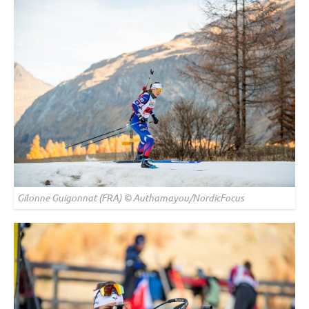
Gilonne Guigonnat (FRA) © Authamayou/NordicFocus