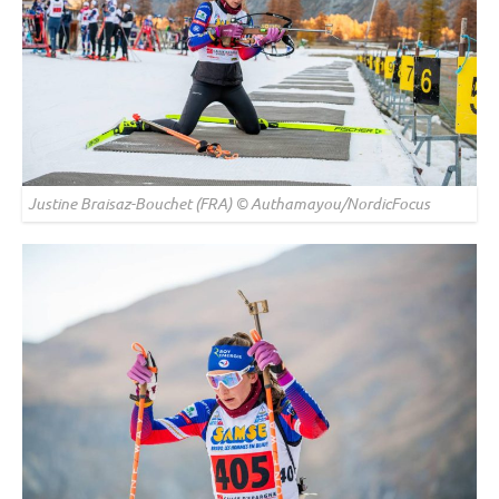
Justine Braisaz-Bouchet (FRA) © Authamayou/NordicFocus