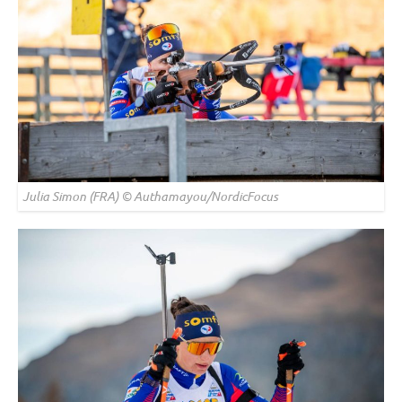
Julia Simon (FRA) © Authamayou/NordicFocus