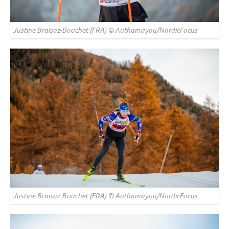
Justine Braisaz-Bouchet (FRA) © Authamayou/NordicFocus
Justine Braisaz-Bouchet (FRA) © Authamayou/NordicFocus