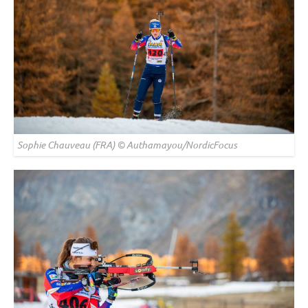
Sophie Chauveau (FRA) © Authamayou/NordicFocus