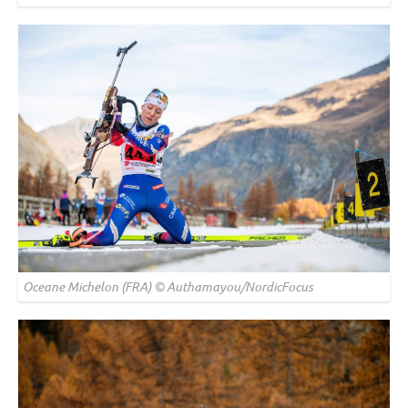
Oceane Michelon (FRA) © Authamayou/NordicFocus