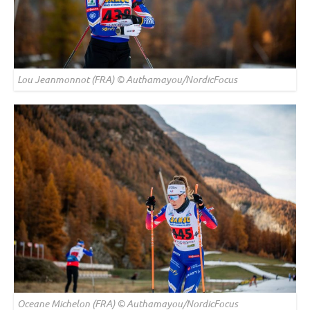
Lou Jeanmonnot (FRA) © Authamayou/NordicFocus
Oceane Michelon (FRA) © Authamayou/NordicFocus