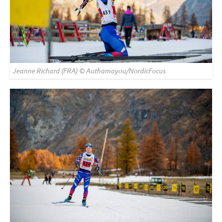
Jeanne Richard (FRA) © Authamayou/NordicFocus