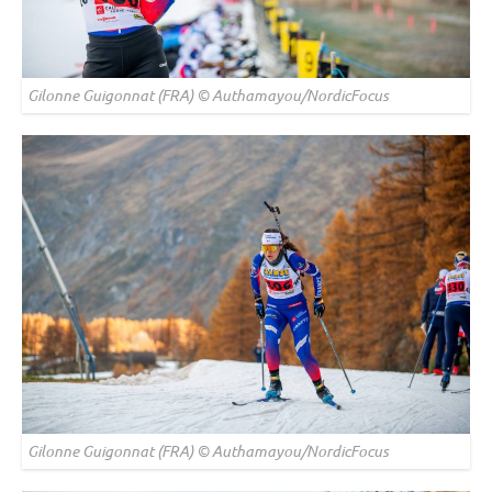
Gilonne Guigonnat (FRA) © Authamayou/NordicFocus
Gilonne Guigonnat (FRA) © Authamayou/NordicFocus