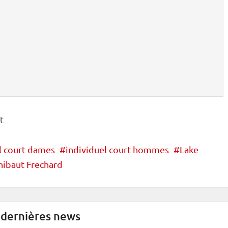
t
l court dames
individuel court hommes
Lake
hibaut Frechard
 dernières news