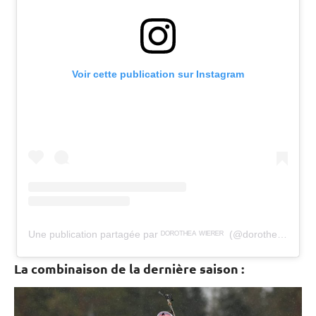
Voir cette publication sur Instagram
Une publication partagée par ᴰᴼᴿᴼᵀᴴᴱᴬ ᵂᴵᴱᴿᴱᴿ ️️ (@dorothea_wierer)
La combinaison de la dernière saison :