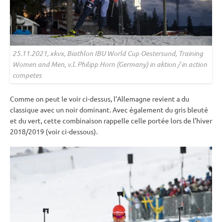
25.11.2021, xkvx, Biathlon
IBU
World Cup Oestersund, Training
Women and Men, v.l. Philipp Horn (Germany) in aktion / in action
competes
Comme on peut le voir ci-dessus, l’Allemagne revient a du
classique avec un noir dominant. Avec également du gris bleuté
et du vert, cette combinaison rappelle celle portée lors de l’hiver
2018/2019 (voir ci-dessous).