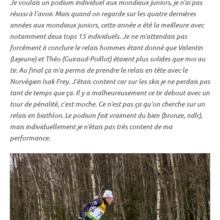
Je voulais un podium
individuel
aux mondiaux juniors, je n’ai pas
réussi à l’avoir. Mais quand on regarde sur les quatre dernières
années aux mondiaux juniors, cette année a été la meilleure avec
notamment deux tops 15 individuels. Je ne m’attendais pas
forcément à conclure le
relais
hommes étant donné que Valentin
(Lejeune) et Théo (Guiraud-Poillot) étaient plus solides que moi au
tir. Au final ça m’a permis de prendre le
relais
en tête avec le
Norvégien Isak Frey. J’étais content car sur les skis je ne perdais pas
tant de temps que ça. Il y a malheureusement ce tir
debout
avec un
tour de
pénalité
, c’est moche. Ce n’est pas ça qu’on cherche sur un
relais
en biathlon. Le podium fait vraiment du bien (bronze, ndlr),
mais individuellement je n’étais pas très content de ma
performance.