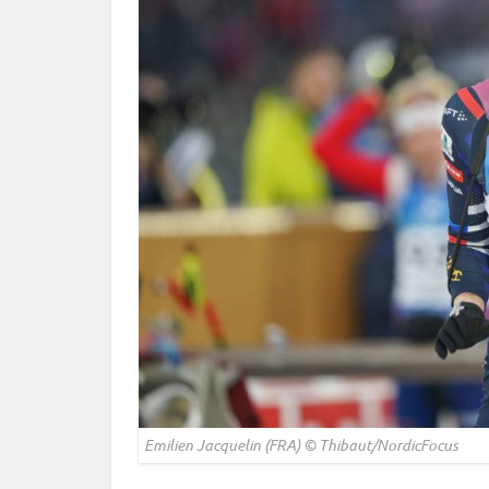
Emilien Jacquelin (FRA) © Thibaut/NordicFocus