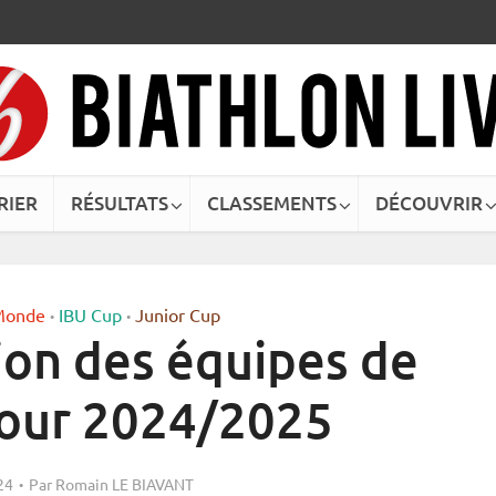
RIER
RÉSULTATS
CLASSEMENTS
DÉCOUVRIR
Monde
IBU Cup
Junior Cup
•
•
ion des équipes de
pour 2024/2025
24
Par
Romain LE BIAVANT