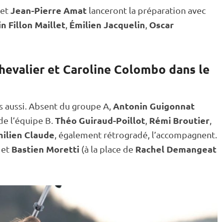
Jean-Pierre Amat
et
lanceront la préparation avec
n Fillon Maillet
Émilien Jacquelin
Oscar
,
,
hevalier et Caroline Colombo dans le
Antonin Guigonnat
s aussi. Absent du groupe A,
Théo Guiraud-Poillot
Rémi Broutier
de l’équipe B.
,
,
ilien Claude
, également rétrogradé, l’accompagnent.
Bastien Moretti
Rachel Demangeat
et
(à la place de