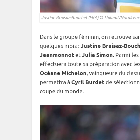
Justine Braisaz-Bouchet (FRA) © Thibaut/NordicFoc
Dans le groupe féminin, on retrouve sans 
Justine Braisaz-Bouc
quelques mois :
Jeanmonnot
Julia Simon
et
. Parmi les
effectuera toute sa préparation avec l
Océane Michelon
, vainqueure du clas
Cyril Burdet
permettra à
de sélectionn
coupe du monde
.