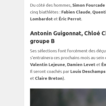
Simon Fourcade
Du côté des hommes,
Fabien Claude
Quenti
cinq biathlètes :
,
Lombardot
Éric Perrot
et
.
Antonin Guigonnat, Chloé C
groupe B
Ses sélections font forcément des déçu
s’entraînera ces prochains mois au sein 
Valentin Lejeune
Damien Levet
Ém
,
et
Louis Deschamps
Il seront coachés par
Claire Breton
et
).