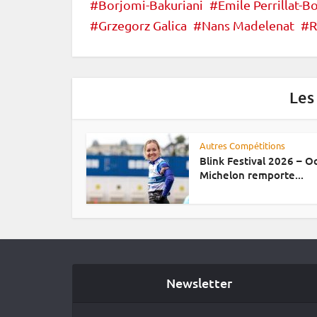
Borjomi-Bakuriani
Emile Perrillat-B
Grzegorz Galica
Nans Madelenat
R
Les
Autres Compétitions
Blink Festival 2026 – 
Michelon remporte...
Newsletter