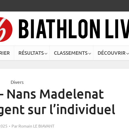
RIER
RÉSULTATS
CLASSEMENTS
DÉCOUVRIR
Divers
– Nans Madelenat
ent sur l’individuel
2025
Par
Romain LE BIAVANT