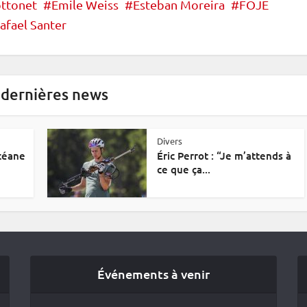
ottonet
Emile Weiss
Esteban Moreira
FOJE
afael Santer
 dernières news
Divers
Océane
Éric Perrot : “Je m’attends à
ce que ça...
Événements à venir