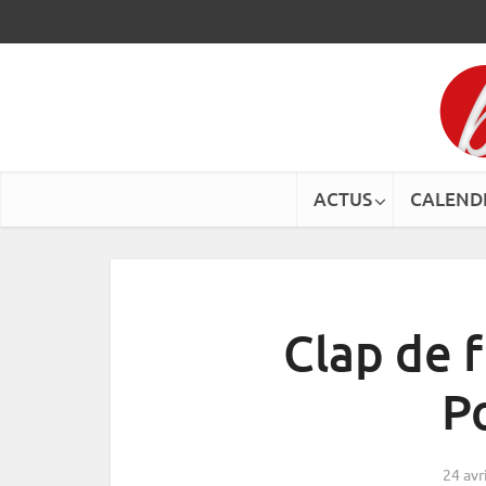
ACTUS
CALEND
Clap de f
P
24 avr