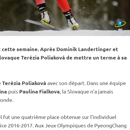
nt cette semaine. Après Dominik Landertinger et
 Slovaque Terézia Poliaková de mettre un terme à sa
Terézia Poliaková
e
avec son départ. Dans une équipe
ina
Paulina Fialkova
puis
, la Slovaque n’a jamais
Monde
.
l
fut une quatrième place obtenue sur l’
individuel
cice 2016-2017. Aux
Jeux Olympiques
de
PyeongChang