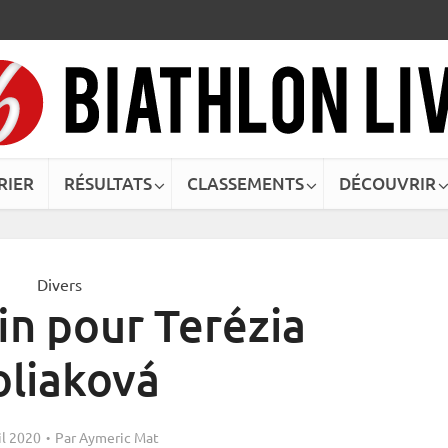
RIER
RÉSULTATS
CLASSEMENTS
DÉCOUVRIR
Divers
in pour Terézia
oliaková
il 2020
Par
Aymeric Mat