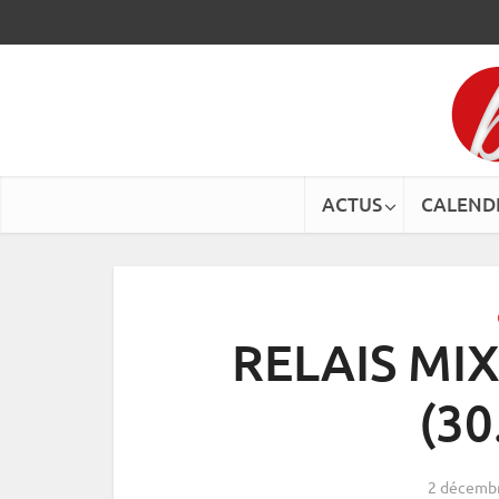
ACTUS
CALEND
RELAIS MI
(30
2 décemb