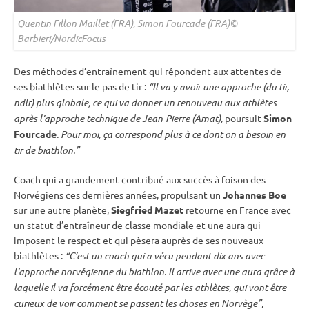
Quentin Fillon Maillet (FRA), Simon Fourcade (FRA)©
Barbieri/NordicFocus
Des méthodes d’entraînement qui répondent aux attentes de
ses biathlètes sur le
pas de tir
:
“Il va y avoir une approche (du tir,
ndlr) plus globale, ce qui va donner un renouveau aux athlètes
après l’approche technique de Jean-Pierre (Amat),
poursuit
Simon
Fourcade
. Pour moi, ça correspond plus à ce dont on a besoin en
tir de biathlon.”
Coach qui a grandement contribué aux succès à foison des
Norvégiens ces dernières années, propulsant un
Johannes Boe
sur une autre planète,
Siegfried Mazet
retourne en France avec
un statut d’entraîneur de classe mondiale et une aura qui
imposent le respect et qui pèsera auprès de ses nouveaux
biathlètes :
“C’est un coach qui a vécu pendant dix ans avec
l’approche norvégienne du biathlon. Il arrive avec une aura grâce à
laquelle il va forcément être écouté par les athlètes, qui vont être
curieux de voir comment se passent les choses en Norvège”
,