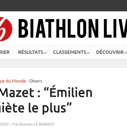
RIER
RÉSULTATS
CLASSEMENTS
DÉCOUVRIR
pe du Monde
Divers
•
Mazet : “Émilien
iète le plus”
 2020
Par
Romain LE BIAVANT