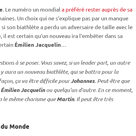
e
. Le numéro un mondial
a préféré rester auprès de sa
emaines. Un choix qui ne s’explique pas par un manque
i son biathlète a perdu un adversaire de taille avec le
e
, il est certain qu’un nouveau ira l’embêter dans sa
Émilien Jacquelin
certain
…
estions à se poser. Vous savez, si un leader part, un autre
il y aura un nouveau biathlète, qui se battra pour la
Johannes
açon, ça va être difficile pour
. Peut-être que
Émilien Jacquelin
,
ou quelqu’un d’autre. En ce moment,
Martin
l a le même charisme que
. Il peut être très
 du Monde