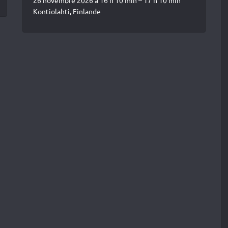
26 novembre 2026 à 16 h 10 min – 17 h 10 min
Kontiolahti, Finlande