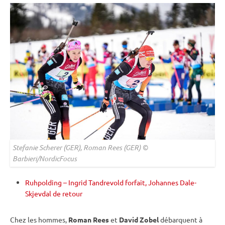
Stefanie Scherer (GER), Roman Rees (GER) ©
Barbieri/NordicFocus
Ruhpolding – Ingrid Tandrevold forfait, Johannes Dale-
Skjevdal de retour
Chez les hommes,
Roman Rees
et
David Zobel
débarquent à