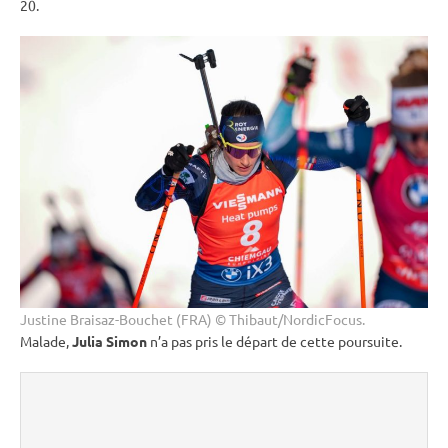
20.
Justine Braisaz-Bouchet (FRA) © Thibaut/NordicFocus.
Malade,
Julia Simon
n’a pas pris le départ de cette
poursuite
.