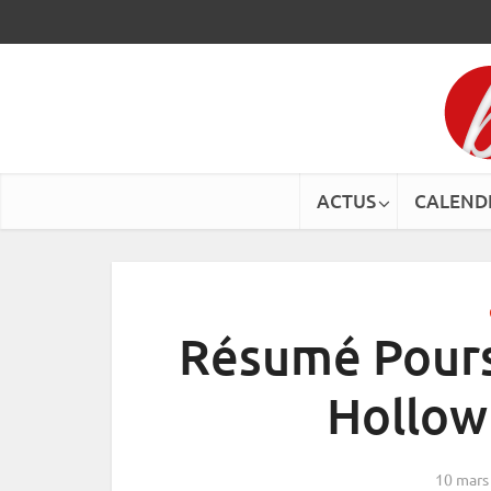
ACTUS
CALEND
Résumé Pours
Hollow
10 mars