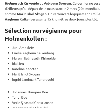
Hjelmeseth Kirkeeide
et
Vebjoern Soerum
. Ce dernier ne sera
d’ailleurs qu’au départ de la mass-start le 2 mars (20e mondial),
comme
Marit Ishol Skogan
. On retrouvera logiquement
Emilie
Aagheim Kalkenberg
sur le 15 kilomètres deux jours plus tôt.
Sélection norvégienne pour
Holmenkollen :
Juni Arnekleiv
Emilie Aagheim Kalkenberg
Maren Hjelmeseth Kirkeeide
Ida Lien
Karoline Knotten
Marit Ishol Skogan
Ingrid Landmark Tandrevold
Johannes Thingnes Boe
Tarjei Boe
Vetle Sjaastad Christiansen
Johannes Dale-Skjevdal