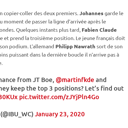
Johannes
un copier-coller des deux premiers.
garde le
Au moment de passer la ligne d’arrivée après le
Fabien Claude
condes. Quelques instants plus tard,
vée et prend la troisième position. Le jeune français doit
Philipp Nawrath
 son podium. L’allemand
sort de son
ins puissant dans la dernière boucle il n’arrive pas à
e.
mance from JT Boe,
@martinfkde
and
hey keep the top 3 positions? Let’s find out
x30KUx
pic.twitter.com/zJYjPln4Go
 (@IBU_WC)
January 23, 2020