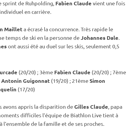
Fabien Claude
le
sprint
de
Ruhpolding
,
vient une fois
individuel
en carrière.
n Maillet
a écrasé la concurrence. Très rapide le
Johannes Dale
me temps de ski en la personne de
.
nes
ont aussi été au duel sur les skis, seulement 0,5
ourcade
Fabien Claude
(20/20) ; 3ème
(20/20) ; 7ème
Antonin Guigonnat
Simon
e
(19/20) ; 21ème
cquelin
(17/20)
Gilles Claude
s avons appris la disparition de
, papa
moments difficiles l’équipe de Biathlon Live tient à
à l’ensemble de la famille et de ses proches.