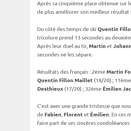
Après sa cinquième place obtenue sur 
de plus améliorer son meilleur résultat
Quentin Fillo
Du côté des temps de ski
tricolore prend 13 secondes au deuxiè
Martin
Johan
Après leur duel au tir,
et
secondes ne les sépare.
Martin F
Résultats
des français : 2ème
Quentin Fillon Maillet
(18/20) ; 11èm
Desthieux
Émilien Ja
(17/20) ; 32ème
C’est avec une grande tristesse que nou
Fabien
Florent
Émilien
de
,
et
. En ces 
faire part de ses sincères condoléances 