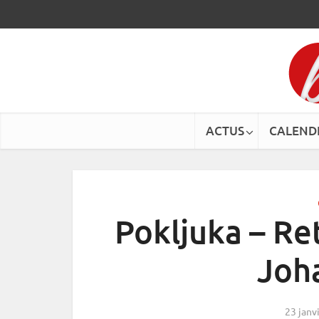
ACTUS
CALEND
Pokljuka – Re
Joh
23 janv