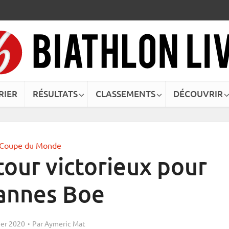
RIER
RÉSULTATS
CLASSEMENTS
DÉCOUVRIR
Coupe du Monde
tour victorieux pour
annes Boe
ier 2020
Par
Aymeric Mat