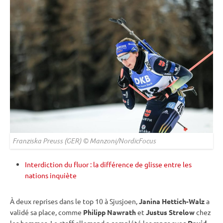
Franziska Preuss (GER) © Manzoni/NordicFocus
Interdiction du fluor : la différence de glisse entre les
nations inquiète
À deux reprises dans le top 10 à Sjusjoen,
Janina Hettich-Walz
a
validé sa place, comme
Philipp Nawrath
et
Justus Strelow
chez
les hommes. Le staff allemand a complété les rangs avec
David