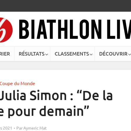
RIER
RÉSULTATS
CLASSEMENTS
DÉCOUVRIR
Coupe du Monde
ulia Simon : “De la
e pour demain”
s 2021
Par
Aymeric Mat