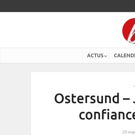
ACTUS
CALEND
Ostersund – J
confianc
20 mar