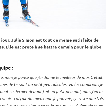
 jour, Julia Simon est tout de même satisfaite de
es. Elle est prête à se battre demain pour le globe
quipe :
é, mais je pense que j’ai donné le meilleur de moi. C’était
es de tir sont un petit peu ridicules. Vu les conditions je
ment ce dernier
debout
fait un petit peu mal, mais j’en ai
venir. J’ai fait du mieux que je pouvais, ça reste une très
 je vais me raccrocher à ça et je vais penser à demain et en