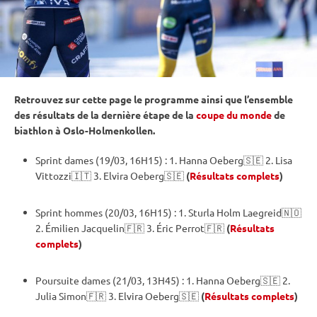
Retrouvez sur cette page le programme ainsi que l’ensemble
des résultats de la dernière étape de la
coupe du monde
de
biathlon à Oslo-Holmenkollen.
Sprint
dames (19/03, 16H15) : 1. Hanna Oeberg🇸🇪 2. Lisa
Vittozzi🇮🇹 3. Elvira Oeberg🇸🇪
(
Résultats complets
)
Sprint
hommes (20/03, 16H15) : 1. Sturla Holm Laegreid🇳🇴
2. Émilien Jacquelin🇫🇷 3. Éric Perrot🇫🇷
(
Résultats
complets
)
Poursuite
dames (21/03, 13H45) : 1. Hanna Oeberg🇸🇪 2.
Julia Simon🇫🇷 3. Elvira Oeberg🇸🇪
(
Résultats complets
)