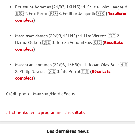
Poursuite
hommes (21/03, 16H15) : 1. Sturla Holm Laegreid
🇳🇴 2. Éric Perrot🇫🇷 3. Émilien Jacquelin🇫🇷
(
Résultats
complets
)
Mass start
dames (22/03, 13H45) : 1. Lisa Vittozzi🇮🇹 2.
Hanna Oeberg🇸🇪 3. Tereza Vobornikova🇨🇿
(
Résultats
complets
)
Mass start
hommes (22/03, 16H30) : 1. Johan-Olav Botn🇳🇴
2. Philip Nawrath🇩🇪 3.Éric Perrot🇫🇷
(
Résultats
complets
)
Crédit photo : Manzoni/NordicFocus
Holmenkollen
programme
resultats
Les dernières news