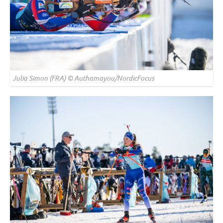
Julia Simon (FRA) © Authamayou/NordicFocus