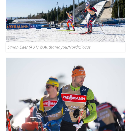
Simon Eder (AUT) © Authamayou/NordicFocus