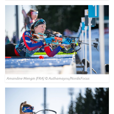
Amandine Mengin (FRA) © Authamayou/NordicFocus