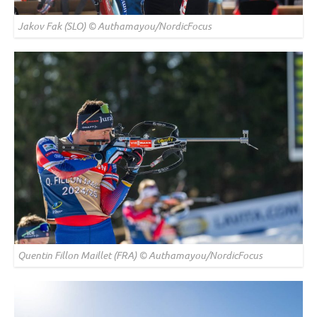
Jakov Fak (SLO) © Authamayou/NordicFocus
Quentin Fillon Maillet (FRA) © Authamayou/NordicFocus