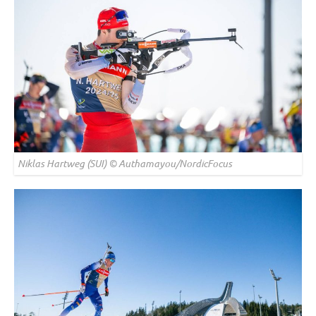
Niklas Hartweg (SUI) © Authamayou/NordicFocus