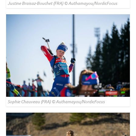
Justine Braisaz-Bouchet (FRA) © Authamayou/NordicFocus
Sophie Chauveau (FRA) © Authamayou/NordicFocus