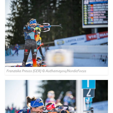
Franziska Preuss (GER) © Authamayou/NordicFocus