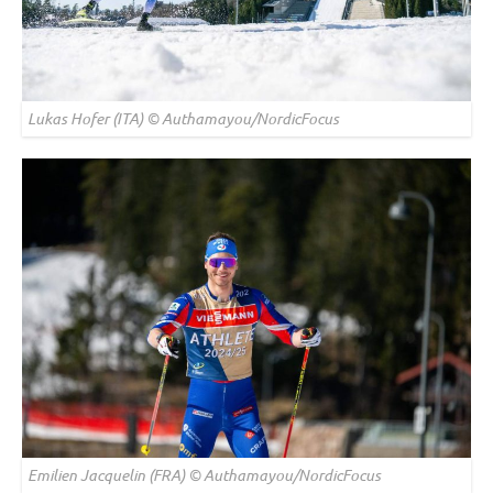
Lukas Hofer (ITA) © Authamayou/NordicFocus
Emilien Jacquelin (FRA) © Authamayou/NordicFocus