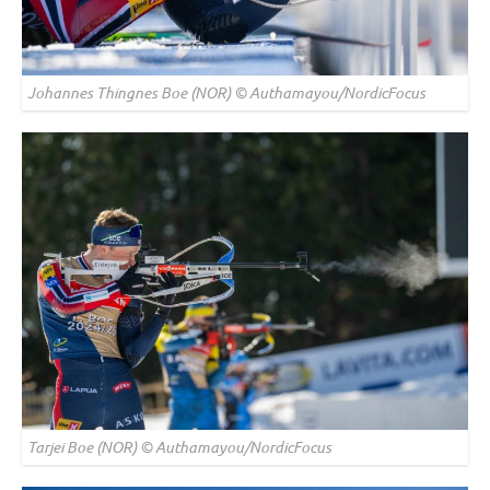
Johannes Thingnes Boe (NOR) © Authamayou/NordicFocus
Tarjei Boe (NOR) © Authamayou/NordicFocus