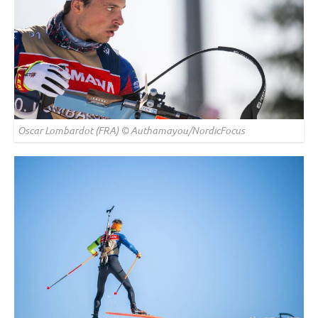
Oscar Lombardot (FRA) © Authamayou/NordicFocus