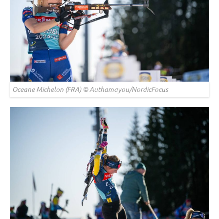
Oceane Michelon (FRA) © Authamayou/NordicFocus