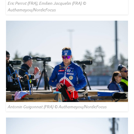
Eric Perrot (FRA), Emilien Jacquelin (FRA) ©
Authamayou/NordicFocus
Antonin Guigonnat (FRA) © Authamayou/NordicFocus