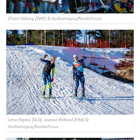
Elvira Oeberg (SWE) © Authamayou/NordicFocus
Lena Repinc (SLO), Jeanne Richard (FRA) ©
Authamayou/NordicFocus