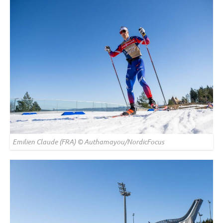
Emilien Claude (FRA) © Authamayou/NordicFocus