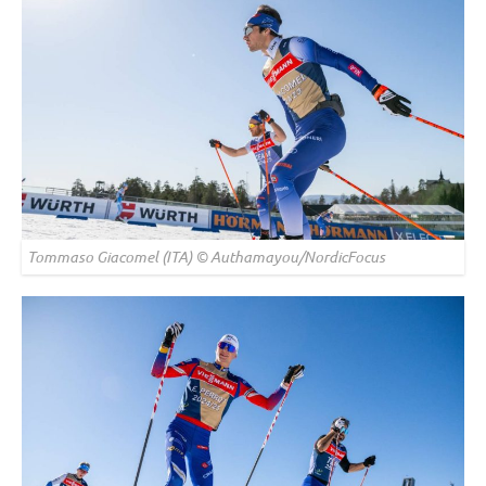
Tommaso Giacomel (ITA) © Authamayou/NordicFocus