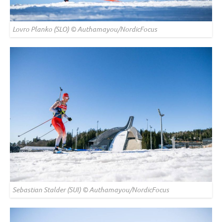
Lovro Planko (SLO) © Authamayou/NordicFocus
Sebastian Stalder (SUI) © Authamayou/NordicFocus