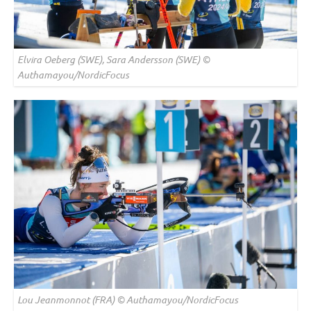
Elvira Oeberg (SWE), Sara Andersson (SWE) ©
Authamayou/NordicFocus
Lou Jeanmonnot (FRA) © Authamayou/NordicFocus