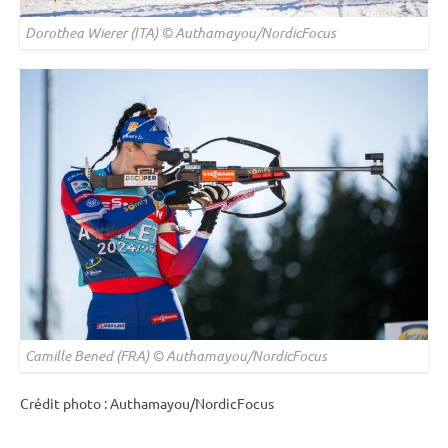
Dorothea Wierer (ITA) © Authamayou/NordicFocus
Camille Bened (FRA) © Authamayou/NordicFocus
Crédit photo : Authamayou/NordicFocus