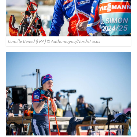
Camille Bened (FRA) © Authamayou/NordicFocus