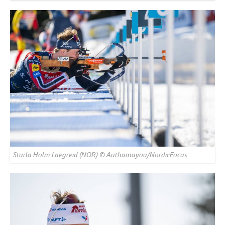
Sturla Holm Laegreid (NOR) © Authamayou/NordicFocus