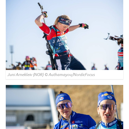
Juni Arnekleiv (NOR) © Authamayou/NordicFocus