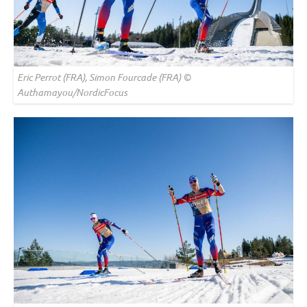
Eric Perrot (FRA), Simon Fourcade (FRA) ©
Authamayou/NordicFocus