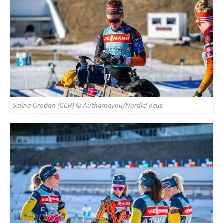
Selina Grotian (GER) © Authamayou/NordicFocus