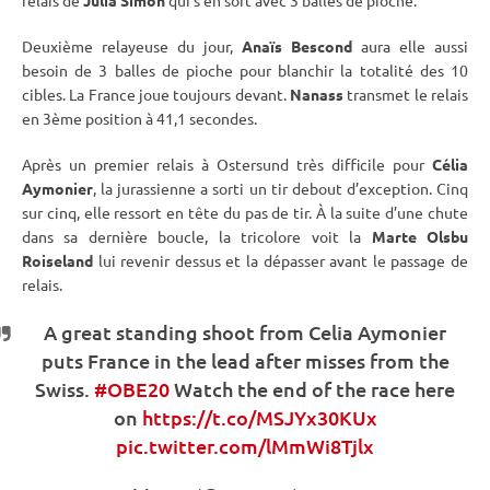
relais
de
Julia Simon
qui s’en sort avec 3
balles de pioche
.
Deuxième relayeuse du jour,
Anaïs Bescond
aura elle aussi
besoin de 3
balles de pioche
pour blanchir la totalité des 10
cibles. La France joue toujours devant.
Nanass
transmet le
relais
en 3ème position à 41,1 secondes.
Après un premier
relais
à
Ostersund
très difficile pour
Célia
Aymonier
, la jurassienne a sorti un tir
debout
d’exception. Cinq
sur cinq, elle ressort en tête du
pas de tir
. À la suite d’une chute
dans sa dernière boucle, la tricolore voit la
Marte Olsbu
Roiseland
lui revenir dessus et la dépasser avant le passage de
relais
.
A great standing shoot from Celia Aymonier
puts France in the lead after misses from the
Swiss.
#OBE20
Watch the end of the race here
on
https://t.co/MSJYx30KUx
pic.twitter.com/lMmWi8Tjlx