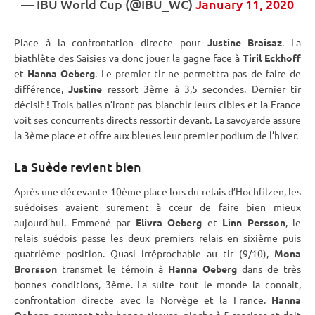
—
IBU
World Cup (@IBU_WC)
January 11, 2020
Place à la confrontation directe pour
Justine Braisaz
. La
biathlète des Saisies va donc jouer la gagne face à
Tiril Eckhoff
et
Hanna Oeberg
. Le premier tir ne permettra pas de faire de
différence,
Justine
ressort 3ème à 3,5 secondes. Dernier tir
décisif ! Trois balles n’iront pas blanchir leurs cibles et la France
voit ses concurrents directs ressortir devant. La savoyarde assure
la 3ème place et offre aux bleues leur premier podium de l’hiver.
La Suède revient bien
Après une décevante 10ème place lors du
relais
d’
Hochfilzen
, les
suédoises avaient surement à cœur de faire bien mieux
aujourd’hui. Emmené par
Elivra Oeberg
et
Linn Persson
, le
relais
suédois passe les deux premiers
relais
en sixième puis
quatrième position. Quasi irréprochable au tir (9/10),
Mona
Brorsson
transmet le témoin à
Hanna Oeberg
dans de très
bonnes conditions, 3ème. La suite tout le monde la connait,
confrontation directe avec la Norvège et la France.
Hanna