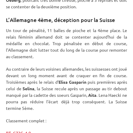
Oeberg
, pourtant très bonne tireuse, pioche à 5 reprises et doit
se contenter de la deuxième position.
L’Allemagne 4ème, déception pour la Suisse
Un tour de
pénalité
, 11
balles de pioche
et la 4ème place. Le
relais
féminin allemand doit se contenter aujourd’hui de la
médaille en chocolat. Trop pénalisée en début de course,
l’Allemagne doit lutter tout du long de la course pour remonter
au classement.
Au contraire de leurs voisines allemandes, les suissesses ont joué
devant un long moment avant de craquer en fin de course.
Troisièmes après le
relais
d’
Elisa Gasparin
puis premières après
celui de
Selina
, la Suisse recule après un passage au tir
debout
manqué par la cadette des soeurs Gasparin,
Aita
. Lena Haecki ne
pourra pas réduire l’écart déjà trop conséquent. La Suisse
termine 5ème.
Classement complet :