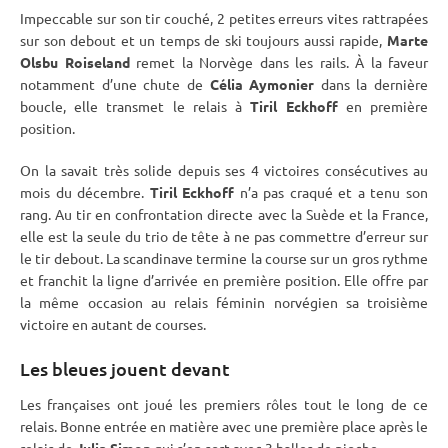
Impeccable sur son tir
couché
, 2 petites erreurs vites rattrapées
sur son
debout
et un temps de ski toujours aussi rapide,
Marte
Olsbu Roiseland
remet la Norvège dans les rails. À la faveur
notamment d’une chute de
Célia Aymonier
dans la dernière
boucle, elle transmet le
relais
à
Tiril Eckhoff
en première
position.
On la savait très solide depuis ses 4 victoires consécutives au
mois du décembre.
Tiril Eckhoff
n’a pas craqué et a tenu son
rang. Au tir en confrontation directe avec la Suède et la France,
elle est la seule du trio de tête à ne pas commettre d’erreur sur
le tir
debout
. La scandinave termine la course sur un gros rythme
et franchit la ligne d’arrivée en première position. Elle offre par
la même occasion au
relais
féminin norvégien sa troisième
victoire en autant de courses.
Les bleues jouent devant
Les françaises ont joué les premiers rôles tout le long de ce
relais
. Bonne entrée en matière avec une première place après le