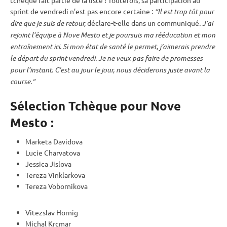
sprint
de vendredi n’est pas encore certaine :
“Il est trop tôt pour
dire que je suis de retour,
déclare-t-elle dans un communiqué
. J’ai
rejoint l’équipe à Nove Mesto et je poursuis ma rééducation et mon
entraînement ici. Si mon état de santé le permet, j’aimerais prendre
le départ du
sprint
vendredi. Je ne veux pas faire de promesses
pour l’instant. C’est au jour le jour, nous déciderons juste avant la
course
.
“
Sélection Tchèque pour Nove
Mesto :
Marketa Davidova
Lucie Charvatova
Jessica Jislova
Tereza Vinklarkova
Tereza Vobornikova
Vitezslav Hornig
Michal Krcmar