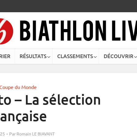
RIER
RÉSULTATS
CLASSEMENTS
DÉCOUVRIR
Coupe du Monde
o – La sélection
rançaise
025
Par
Romain LE BIAVANT