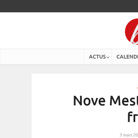
ACTUS
CALEND
Nove Mest
f
3 mars 2