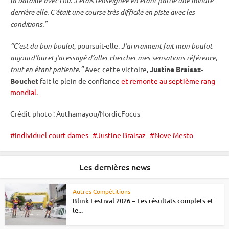
la bataille avec Lou. J’étais renseignée en étant partie une minute
derrière elle. C’était une course très difficile en
piste
avec les
conditions.”
“C’est du bon boulot
, poursuit-elle.
J’ai vraiment fait mon boulot
aujourd’hui et j’ai essayé d’aller chercher mes sensations référence,
tout en étant patiente.”
Avec cette victoire,
Justine Braisaz-
Bouchet
fait le plein de confiance
et remonte au septième rang
mondial
.
Crédit photo : Authamayou/NordicFocus
individuel court dames
Justine Braisaz
Nove Mesto
Les dernières news
Autres Compétitions
Blink Festival 2026 – Les résultats complets et
le...