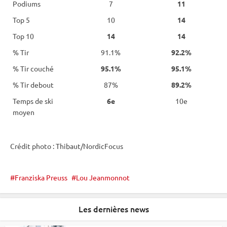
Podiums
7
11
Top 5
10
14
Top 10
14
14
% Tir
91.1%
92.2%
% Tir couché
95.1%
95.1%
% Tir debout
87%
89.2%
Temps de ski
6e
10e
moyen
Crédit photo : Thibaut/NordicFocus
Franziska Preuss
Lou Jeanmonnot
Les dernières news