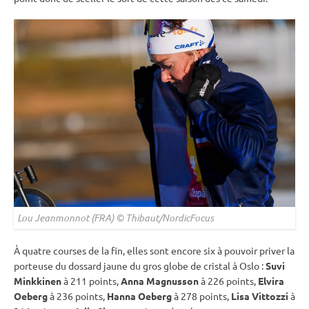
Lou Jeanmonnot (FRA) © Thibaut/NordicFocus
À quatre courses de la fin, elles sont encore six à pouvoir priver la
porteuse du dossard jaune du gros
globe de cristal
à Oslo :
Suvi
Minkkinen
à 211 points,
Anna Magnusson
à 226 points,
Elvira
Oeberg
à 236 points,
Hanna Oeberg
à 278 points,
Lisa Vittozzi
à