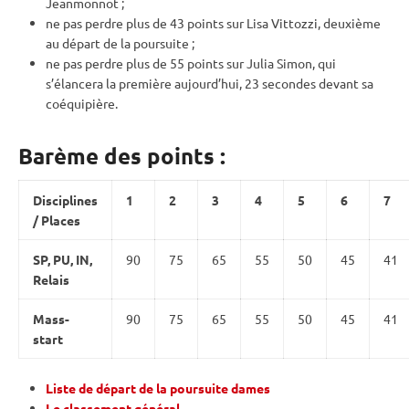
Jeanmonnot ;
ne pas perdre plus de 43 points sur Lisa Vittozzi, deuxième
au départ de la
poursuite
;
ne pas perdre plus de 55 points sur Julia Simon, qui
s’élancera la première aujourd’hui, 23 secondes devant sa
coéquipière.
Barème des points :
Disciplines
1
2
3
4
5
6
7
/ Places
SP, PU, IN,
90
75
65
55
50
45
41
Relais
Mass-
90
75
65
55
50
45
41
start
Liste de départ de la poursuite dames
Le classement général