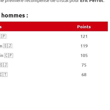
Éric Perrot
une première récompense de cristal pour
.
l hommes :
s
Points
🇨🇵
121
n 🇸🇯
119
in 🇨🇵
105
🇸🇯
75
🇮🇹
68