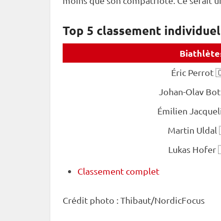
moins que son compatriote. Ce serait 
Top 5 classement individue
Biathlète
Éric Perrot 
Johan-Olav Bot
Émilien Jacquel
Martin Uldal 
Lukas Hofer 
Classement complet
Crédit photo : Thibaut/NordicFocus