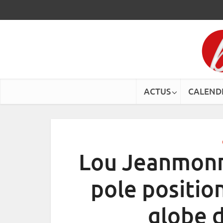
ACTUS
CALEND
Lou Jeanmonno
pole positio
globe d