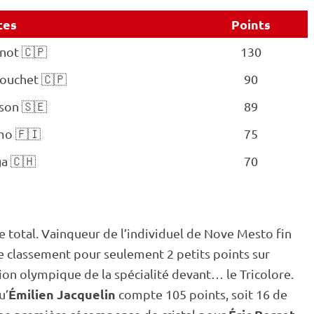
tes
Points
not 🇨🇵
130
Bouchet 🇨🇵
90
son 🇸🇪
89
mo 🇫🇮
75
a 🇨🇭
70
e total. Vainqueur de l’
individuel
de Nove Mesto fin
 ce classement pour seulement 2 petits points sur
on olympique de la spécialité devant… le Tricolore.
Émilien Jacquelin
u’
compte 105 points, soit 16 de