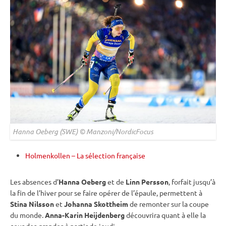
Hanna Oeberg (SWE) © Manzoni/NordicFocus
Holmenkollen – La sélection française
Les absences d’
Hanna Oeberg
et de
Linn Persson
, forfait jusqu’à
la fin de l’hiver pour se faire opérer de l’épaule, permettent à
Stina Nilsson
et
Johanna Skottheim
de remonter sur la
coupe
du monde
.
Anna-Karin Heijdenberg
découvrira quant à elle la
cour des grandes à partir de jeudi.