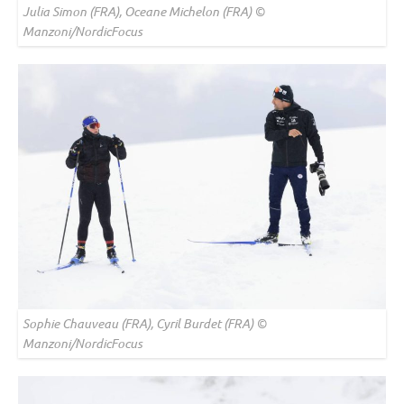
Julia Simon (FRA), Oceane Michelon (FRA) ©
Manzoni/NordicFocus
Sophie Chauveau (FRA), Cyril Burdet (FRA) ©
Manzoni/NordicFocus