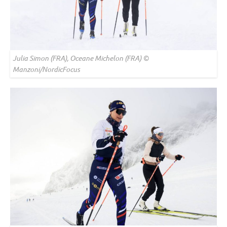
Julia Simon (FRA), Oceane Michelon (FRA) ©
Manzoni/NordicFocus