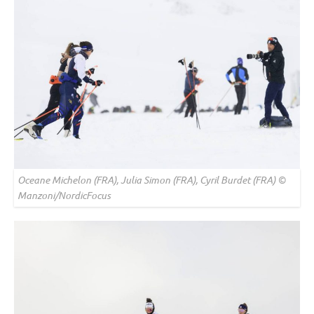
Oceane Michelon (FRA), Julia Simon (FRA), Cyril Burdet (FRA) ©
Manzoni/NordicFocus