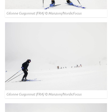
Gilonne Guigonnat (FRA) © Manzoni/NordicFocus
Gilonne Guigonnat (FRA) © Manzoni/NordicFocus