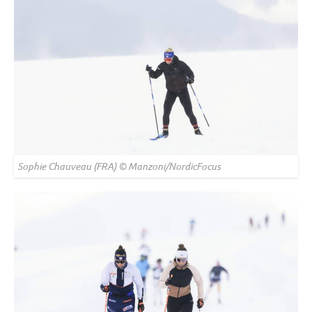
Sophie Chauveau (FRA) © Manzoni/NordicFocus