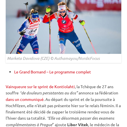
Marketa Davidova (CZE) © Authamayou/NordicFocus
Le Grand Bornand – Le programme complet
Vainqueure sur le sprint de Kontiolahti
, la Tchèque de 27 ans
souffre
“de douleurs persistantes au dos”
annonce sa fédération
dans un communiqué
. Au départ du
sprint
et de la
poursuite
à
Hochfilzen
, elle n’était pas présente hier sur le
relais
féminin. Il a
finalement été décidé de zapper le troisième rendez-vous de
l’hiver dans sa totalité.
“Elle va désormais passer des examens
complémentaires à Prague
” ajoute
Libor Vítek
, le médecin de la