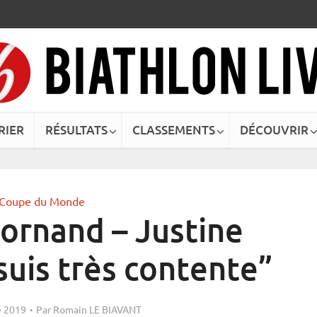
RIER
RÉSULTATS
CLASSEMENTS
DÉCOUVRIR
Coupe du Monde
ornand – Justine
 suis très contente”
 2019
Par
Romain LE BIAVANT