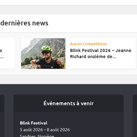
 dernières news
Autres Compétitions
es
Blink Festival 2026 – Jeanne
..
Richard onzième de...
Événements à venir
Blink Festival
5 août 2026 – 8 août 2026
Sandnes, Norvège