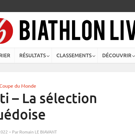
RIER
RÉSULTATS
CLASSEMENTS
DÉCOUVRIR
Coupe du Monde
i – La sélection
uédoise
2022
Par
Romain LE BIAVANT