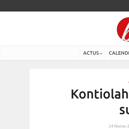
ACTUS
CALEND
Kontiolaht
s
24 février 